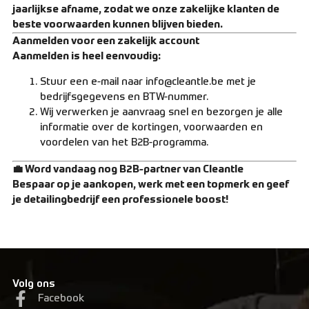
Over ons
jaarlijkse afname, zodat we onze zakelijke klanten de
beste voorwaarden kunnen blijven bieden.
Contact
Aanmelden voor een zakelijk account
Aanmelden is heel eenvoudig:
Zakelijk bestellen
Resellers
Stuur een e-mail naar
info@cleantle.be
met je
bedrijfsgegevens en BTW-nummer.
Wij verwerken je aanvraag snel en bezorgen je alle
Levering en verzending
informatie over de kortingen, voorwaarden en
voordelen van het B2B-programma.
Bestellen en betalen
💼 Word vandaag nog B2B-partner van Cleantle
Bespaar op je aankopen, werk met een topmerk en geef
Retourneren
je detailingbedrijf een professionele boost!
Algemene voorwaarden
Volg ons
Facebook