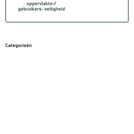
oppervlakte-/
gebruikers- veiligheid
Categorieën
Velgen en banden