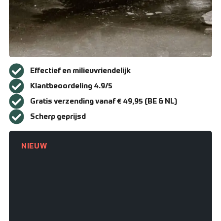
Over ons
Contact
Zakelijk bestellen
Resellers
Effectief en milieuvriendelijk
Levering en verzending
Klantbeoordeling 4.9/5
Gratis verzending vanaf € 49,95 (BE & NL)
Bestellen en betalen
Scherp geprijsd
Retourneren
NIEUW
Algemene voorwaarden