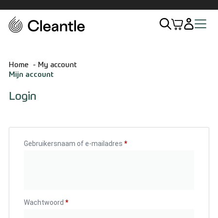
Home
Home
My account
Mijn account
Assortiment
Login
Exterieur
Interieur
Gebruikersnaam of e-mailadres
*
Sets
Accessoires
Wachtwoord
*