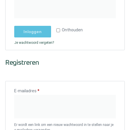
Over ons
Contact
Onthouden
Inloggen
Zakelijk bestellen
Resellers
Je wachtwoord vergeten?
Levering en verzending
Registreren
Bestellen en betalen
Retourneren
E-mailadres
*
Algemene voorwaarden
Er wordt een link om een nieuw wachtwoord in te stellen naar je
e-mailadres verzonden.