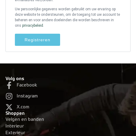
Uw persoonlijke gegevens worden gebruikt om uw ervaring op
deze website te ondersteunen, om de toegang tot uw account te
beheren en voor andere doeleinden die worden beschreven in
ons
privacybeleid
.
Registreren
Volg ons
Facebook
Instagram
X.com
Shoppen
Velgen en banden
Interieur
Exterieur