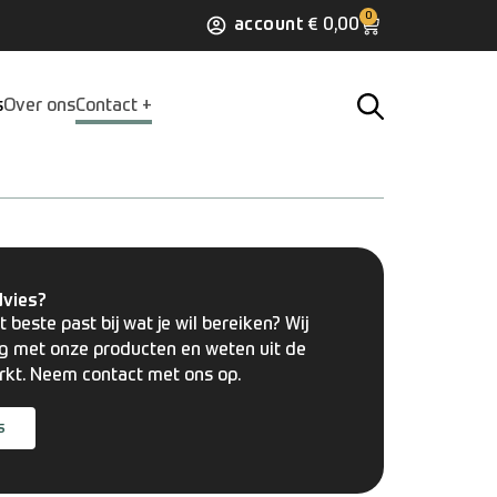
0
account
€
0,00
s
Over ons
Contact
dvies?
t beste past bij wat je wil bereiken? Wij
g met onze producten en weten uit de
erkt. Neem contact met ons op.
s