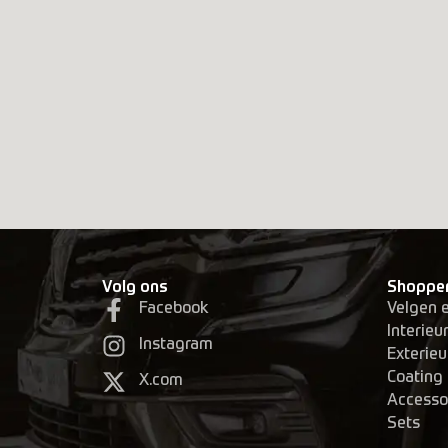
Volg ons
Shoppe
Velgen 
Facebook
Interieu
Instagram
Exterieu
Coating
X.com
Accesso
Sets