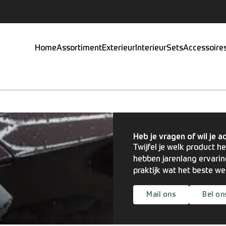
Home
Assortiment
Exterieur
Interieur
Sets
Accessoire
Heb je vragen of wil je a
Twijfel je welk product he
hebben jarenlang ervarin
praktijk wat het beste w
Mail ons
Bel on