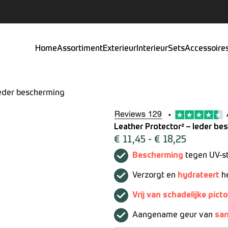
Home
Assortiment
Exterieur
Interieur
Sets
Accessoire
leder bescherming
Leather Protector² – leder be
€
11,45
-
€
18,25
Bescherming
tegen UV-st
Verzorgt en
hydrateert
he
Vrij van schadelijke pi
Aangename geur van
sa