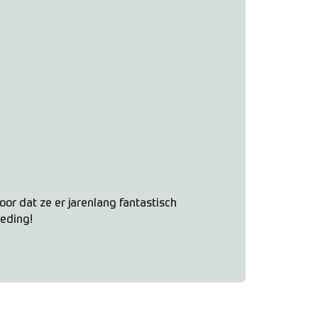
oor dat ze er jarenlang fantastisch
leding!