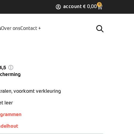
0
account
€
0,00
s
Over ons
Contact
scherming
ralen, voorkomt verkleuring
t leer
ctogrammen
ndelhout