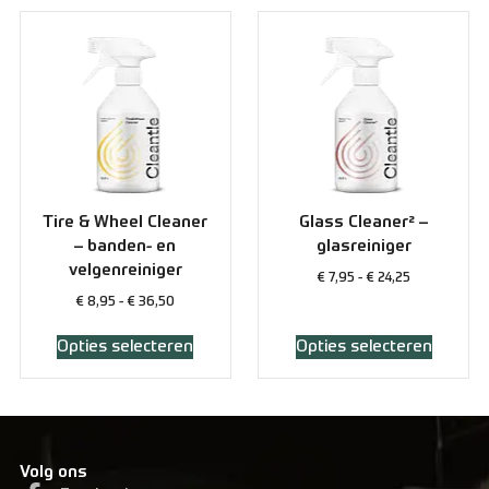
Tire & Wheel Cleaner
Glass Cleaner² –
– banden- en
glasreiniger
velgenreiniger
€
7,95
-
€
24,25
€
8,95
-
€
36,50
Opties selecteren
Opties selecteren
Volg ons