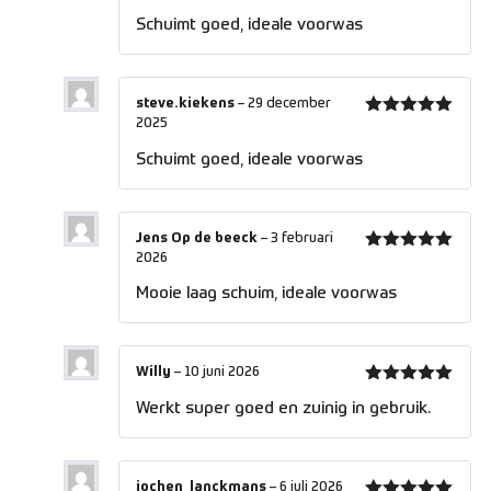
5
uit 5
Schuimt goed, ideale voorwas
steve.kiekens
–
29 december
2025
Gewaardeerd
5
uit 5
Schuimt goed, ideale voorwas
Jens Op de beeck
–
3 februari
2026
Gewaardeerd
5
uit 5
Mooie laag schuim, ideale voorwas
Willy
–
10 juni 2026
Gewaardeerd
Werkt super goed en zuinig in gebruik.
5
uit 5
jochen_lanckmans
–
6 juli 2026