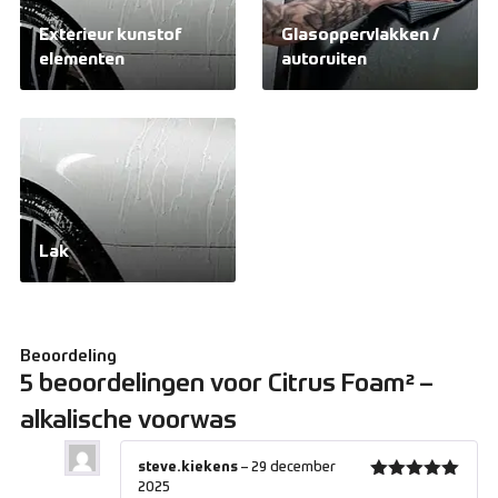
Exterieur kunstof
Glasoppervlakken /
elementen
autoruiten
Lak
Beoordeling
5 beoordelingen voor
Citrus Foam² –
alkalische voorwas
steve.kiekens
–
29 december
2025
Gewaardeerd