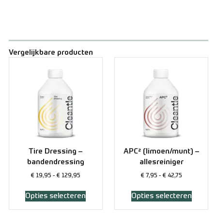
Vergelijkbare producten
Tire Dressing –
APC² (limoen/munt) –
bandendressing
allesreiniger
€
19,95
-
€
129,95
€
7,95
-
€
42,75
Opties selecteren
Opties selecteren