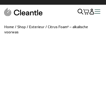
Home
Home
/
Shop
/
Exterieur
/ Citrus Foam² – alkalische
voorwas
Assortiment
Exterieur
Interieur
Sets
Accessoires