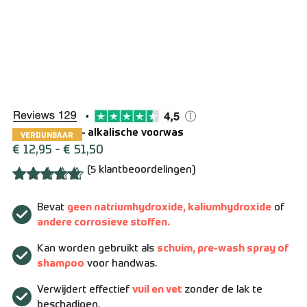
Over ons
Contact
Zakelijk bestellen
Resellers
Levering en verzending
Citrus Foam² – alkalische voorwas
VERDUNBAAR
€
12,95
-
€
51,50
Bestellen en betalen
(
5
klantbeoordelingen)
Gewaardeerd
4
Retourneren
5.00
op 5
Bevat
geen natriumhydroxide, kaliumhydroxide
of
gebaseerd
andere corrosieve stoffen.
op
Algemene voorwaarden
klantbeoordelingen
Kan worden gebruikt als
schuim, pre-wash spray of
shampoo
voor handwas.
Verwijdert effectief
vuil en vet
zonder de lak te
beschadigen.