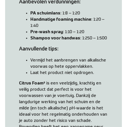
Aanbevolen verdunningen:
PA schuimlans
: 1:8 – 1:20
Handmatige foaming machine
: 1:20 –
1:40
Pre-wash spray
: 1:10 – 1:20
Shampoo voor handwas
: 1:250 – 1:500
Aanvullende tips:
Vermijd het aanbrengen van alkalische
voorwas op hete oppervlakken.
Laat het product niet opdrogen.
Citrus Foam²
is een veelzijdig, krachtig en
veilig product dat perfect is voor het
voorwassen van je voertuig. Dankzij de
langdurige werking van het schuim en de
milde (en toch alkalische) pH-waarde is het
ideaal voor het regelmatig onderhouden van
je auto zonder het risico van schade.
Bovendien heeft het een aangename geur