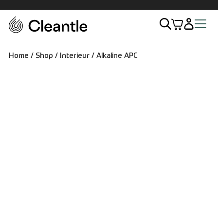
Home
Home
/
Shop
/
Interieur
/ Alkaline APC
Assortiment
Exterieur
Interieur
Sets
Accessoires