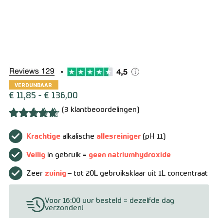
Over ons
Contact
Zakelijk bestellen
Resellers
Alkaline APC
Levering en verzending
VERDUNBAAR
€
11,85
-
€
136,00
(
3
klantbeoordelingen)
Bestellen en betalen
Gewaardeerd
2
5.00
op 5
Krachtige
alkalische
allesreiniger
(pH 11)
Retourneren
gebaseerd
op
Veilig
in gebruik =
geen natriumhydroxide
klantbeoordelingen
Algemene voorwaarden
Zeer
zuinig
– tot 20L gebruiksklaar uit 1L concentraat
Voor 16:00 uur besteld = dezelfde dag
verzonden!