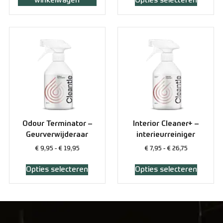
winkelwagen
Opties selecteren
Odour Terminator –
Interior Cleaner+ –
Geurverwijderaar
interieurreiniger
€
9,95
-
€
19,95
€
7,95
-
€
26,75
Opties selecteren
Opties selecteren