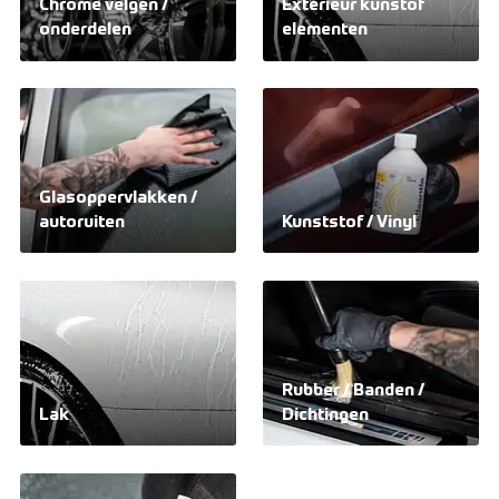
Chrome velgen /
Exterieur kunstof
onderdelen
elementen
Glasoppervlakken /
autoruiten
Kunststof / Vinyl
Rubber / Banden /
Lak
Dichtingen