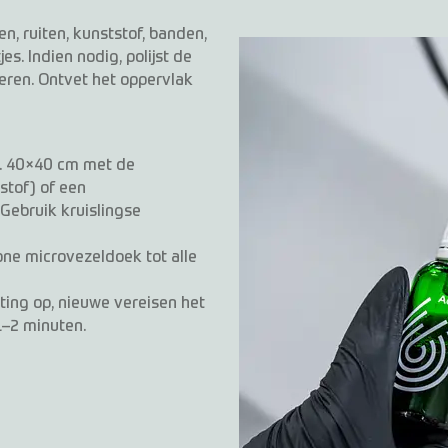
n, ruiten, kunststof, banden,
es. Indien nodig, polijst de
deren. Ontvet het oppervlak
a. 40×40 cm met de
tstof) of een
 Gebruik kruislingse
one microvezeldoek tot alle
ing op, nieuwe vereisen het
1–2 minuten.