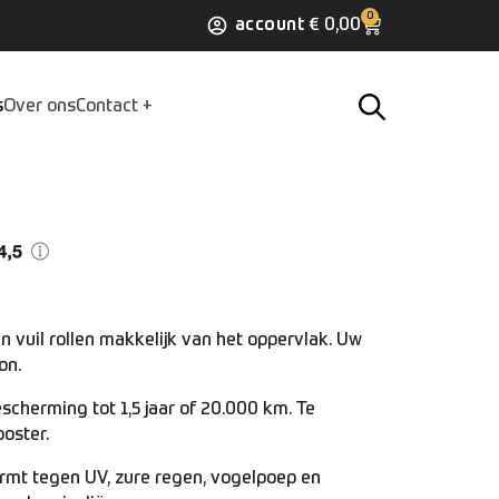
0
account
€
0,00
s
Over ons
Contact
n vuil rollen makkelijk van het oppervlak. Uw
on.
scherming tot 1,5 jaar of 20.000 km. Te
oster.
mt tegen UV, zure regen, vogelpoep en