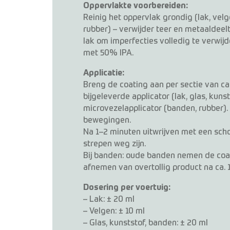
Oppervlakte voorbereiden:
Reinig het oppervlak grondig (lak, velge
rubber) – verwijder teer en metaaldeeltj
lak om imperfecties volledig te verwij
met 50% IPA.
Applicatie:
Breng de coating aan per sectie van c
bijgeleverde applicator (lak, glas, kuns
microvezelapplicator (banden, rubber).
bewegingen.
Na 1–2 minuten uitwrijven met een sch
strepen weg zijn.
Bij banden: oude banden nemen de coat
afnemen van overtollig product na ca. 
Dosering per voertuig:
– Lak: ± 20 ml
– Velgen: ± 10 ml
– Glas, kunststof, banden: ± 20 ml