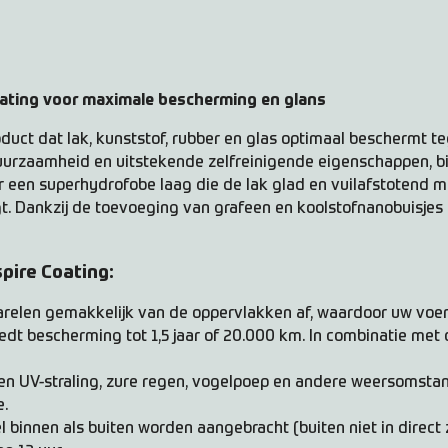
coating voor maximale bescherming en glans
oduct dat lak, kunststof, rubber en glas optimaal beschermt t
duurzaamheid en uitstekende zelfreinigende eigenschappen, 
r een superhydrofobe laag die de lak glad en vuilafstotend ma
t. Dankzij de toevoeging van grafeen en koolstofnanobuisjes b
pire Coating:
arelen gemakkelijk van de oppervlakken af, waardoor uw voertu
edt bescherming tot 1,5 jaar of 20.000 km. In combinatie met
n UV-straling, zure regen, vogelpoep en andere weersomstan
e.
 binnen als buiten worden aangebracht (buiten niet in direct z