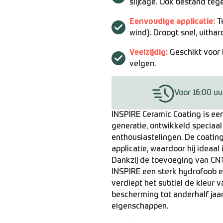
slijtage. Ook bestand teg
Eenvoudige applicatie:
Te
wind). Droogt snel, uithard
Veelzijdig:
Geschikt voor l
velgen.
Voor 16:00 uu
INSPIRE Ceramic Coating is ee
generatie, ontwikkeld speciaal
enthousiastelingen. De coatin
applicatie, waardoor hij ideaal
Dankzij de toevoeging van CNT
INSPIRE een sterk hydrofoob ef
verdiept het subtiel de kleur 
bescherming tot anderhalf jaar
eigenschappen.