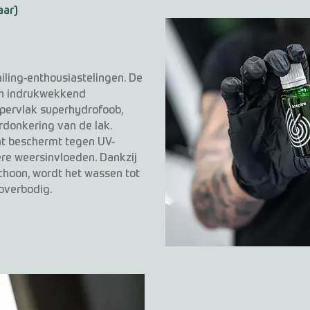
aar)
ailing-enthousiastelingen. De
een indrukwekkend
ppervlak superhydrofoob,
erdonkering van de lak.
dat beschermt tegen UV-
ere weersinvloeden. Dankzij
schoon, wordt het wassen tot
 overbodig.