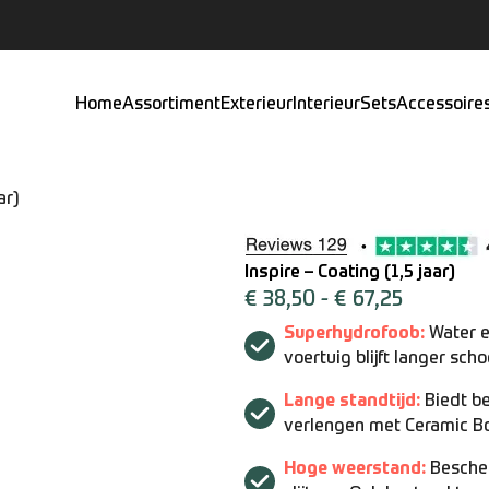
Home
Assortiment
Exterieur
Interieur
Sets
Accessoire
ar)
Inspire – Coating (1,5 jaar)
€
38,50
-
€
67,25
Superhydrofoob:
Water e
voertuig blijft langer scho
Lange standtijd:
Biedt be
verlengen met Ceramic Bo
Hoge weerstand:
Bescher