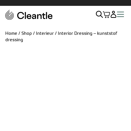
Home
Home
/
Shop
/
Interieur
/ Interior Dressing – kunststof
dressing
Assortiment
Exterieur
Interieur
Sets
Accessoires