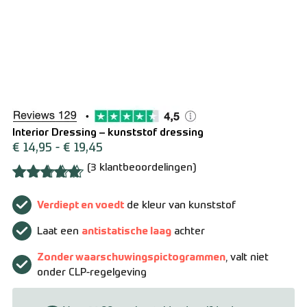
Over ons
Contact
Zakelijk bestellen
Resellers
Levering en verzending
Interior Dressing – kunststof dressing
€
14,95
-
€
19,45
Bestellen en betalen
(
3
klantbeoordelingen)
Gewaardeerd
2
Retourneren
5.00
op 5
Verdiept en voedt
de kleur van kunststof
gebaseerd
op
Laat een
antistatische laag
achter
Algemene voorwaarden
klantbeoordelingen
Zonder waarschuwingspictogrammen
, valt niet
onder CLP-regelgeving