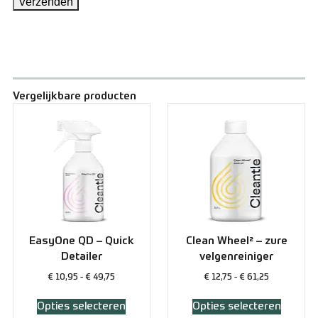
Vergelijkbare producten
EasyOne QD – Quick
Clean Wheel² – zure
Detailer
velgenreiniger
€
10,95
-
€
49,75
€
12,75
-
€
61,25
Opties selecteren
Opties selecteren