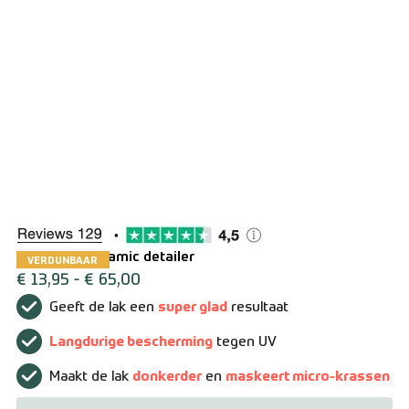
Over ons
Contact
Zakelijk bestellen
Resellers
Levering en verzending
Bestellen en betalen
Glossify – Ceramic detailer
Retourneren
VERDUNBAAR
€
13,95
-
€
65,00
Geeft de lak een
super glad
resultaat
Algemene voorwaarden
Langdurige bescherming
tegen UV
Maakt de lak
donkerder
en
maskeert micro-krassen