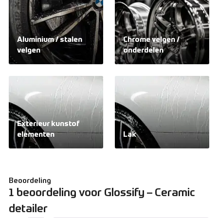
Aluminium / stalen
Chrome velgen /
velgen
onderdelen
Exterieur kunstof
elementen
Lak
Beoordeling
1 beoordeling voor
Glossify – Ceramic
detailer