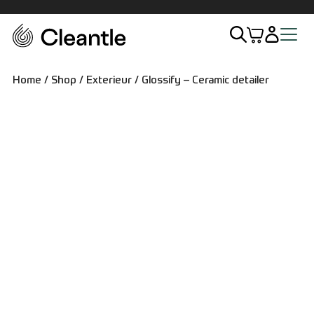
Home
Home
/
Shop
/
Exterieur
/ Glossify – Ceramic detailer
Assortiment
Exterieur
Interieur
Sets
Accessoires