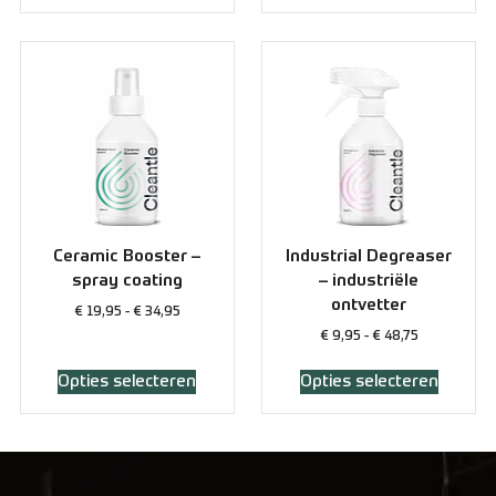
Ceramic Booster –
Industrial Degreaser
spray coating
– industriële
ontvetter
€
19,95
-
€
34,95
€
9,95
-
€
48,75
Opties selecteren
Opties selecteren