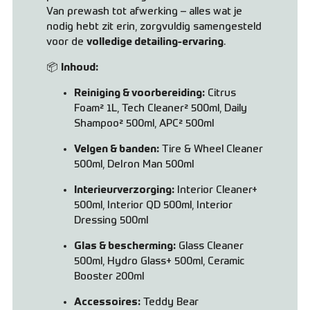
Van prewash tot afwerking – alles wat je
nodig hebt zit erin, zorgvuldig samengesteld
voor de
volledige detailing-ervaring
.
📦
Inhoud:
Reiniging & voorbereiding:
Citrus
Foam² 1L, Tech Cleaner² 500ml, Daily
Shampoo² 500ml, APC² 500ml
Velgen & banden:
Tire & Wheel Cleaner
500ml, DeIron Man 500ml
Interieurverzorging:
Interior Cleaner+
500ml, Interior QD 500ml, Interior
Dressing 500ml
Glas & bescherming:
Glass Cleaner
500ml, Hydro Glass+ 500ml, Ceramic
Booster 200ml
Accessoires:
Teddy Bear