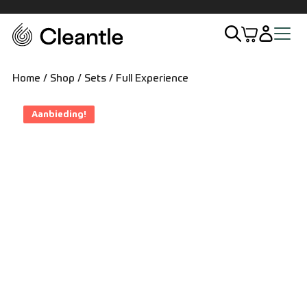
Home
Home
/
Shop
/
Sets
/ Full Experience
Assortiment
Aanbieding!
Exterieur
Interieur
Sets
Accessoires