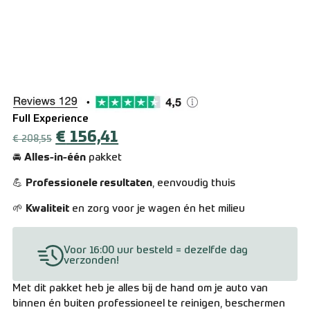
Over ons
Contact
Zakelijk bestellen
Resellers
Full Experience
Levering en verzending
€
156,41
€
208,55
🚘
Alles-in-één
pakket
Bestellen en betalen
💪
Professionele resultaten
, eenvoudig thuis
Retourneren
🌱
Kwaliteit
en zorg voor je wagen én het milieu
Algemene voorwaarden
Voor 16:00 uur besteld = dezelfde dag
verzonden!
Met dit pakket heb je alles bij de hand om je auto van
binnen én buiten professioneel te reinigen, beschermen