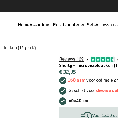
Home
Assortiment
Exterieur
Interieur
Sets
Accessoire
eldoeken (12-pack)
Shorty – microvezeldoeken (1
€
32,95
350 gsm
voor optimale pr
Geschikt voor
diverse de
40×40 cm
Voor 16:00 uu