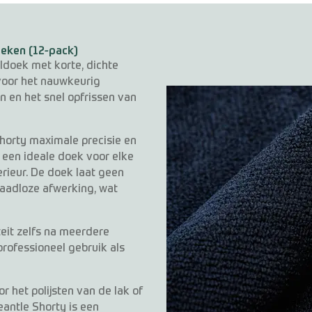
eken (12-pack)
doek met korte, dichte
voor het nauwkeurig
n en het snel opfrissen van
Shorty maximale precisie en
s een ideale doek voor elke
erieur. De doek laat geen
naadloze afwerking, wat
teit zelfs na meerdere
professioneel gebruik als
r het polijsten van de lak of
eantle Shorty is een