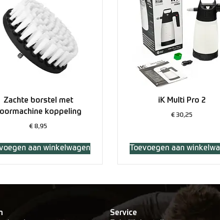
Zachte borstel met
iK Multi Pro 2
oormachine koppeling
€
30,25
€
8,95
voegen aan winkelwagen
Toevoegen aan winkelw
n
Service