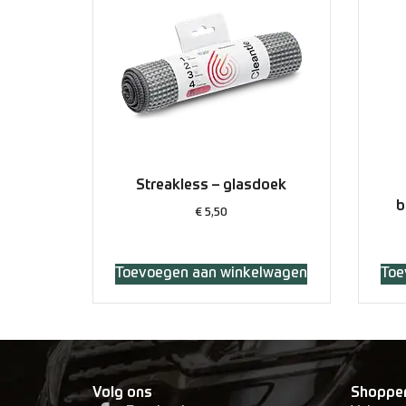
Streakless – glasdoek
b
€
5,50
Toevoegen aan winkelwagen
Toe
Volg ons
Shoppe