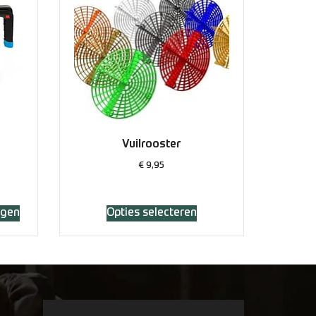
Vuilrooster
€
9,95
agen
Opties selecteren