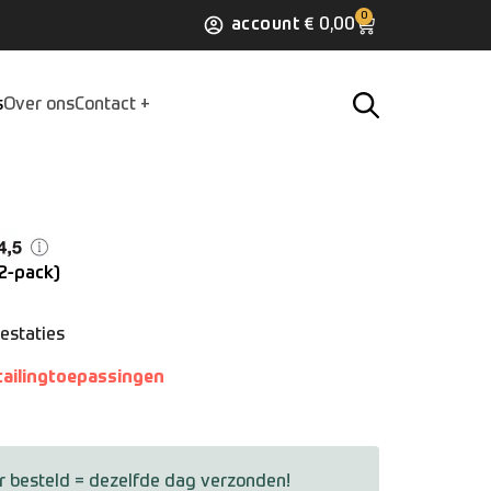
0
account
€
0,00
s
Over ons
Contact
2-pack)
estaties
tailingtoepassingen
r besteld = dezelfde dag verzonden!