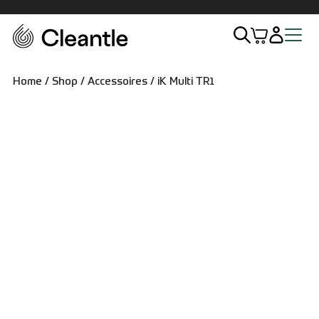
Home
Home
/
Shop
/
Accessoires
/ iK Multi TR1
Assortiment
Exterieur
Interieur
Sets
Accessoires