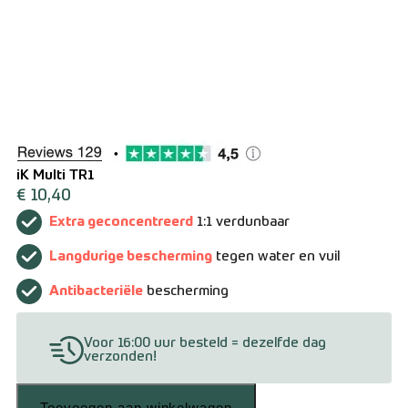
Over ons
Contact
Zakelijk bestellen
Resellers
Levering en verzending
iK Multi TR1
€
10,40
Bestellen en betalen
Extra geconcentreerd
1:1 verdunbaar
Langdurige bescherming
tegen water en vuil
Retourneren
Antibacteriële
bescherming
Algemene voorwaarden
Voor 16:00 uur besteld = dezelfde dag
verzonden!
Toevoegen aan winkelwagen