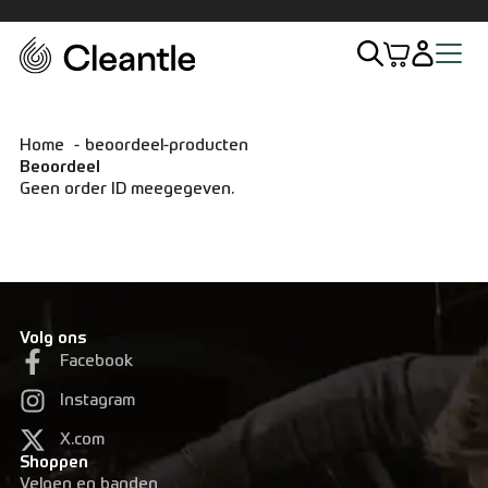
Home
Home
beoordeel-producten
Beoordeel
Assortiment
Geen order ID meegegeven.
Exterieur
Interieur
Volg ons
Facebook
Sets
Instagram
Accessoires
X.com
Shoppen
Velgen en banden