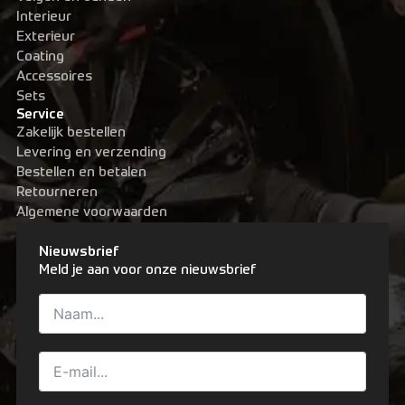
Over ons
Interieur
Exterieur
Contact
Coating
Accessoires
Sets
Zakelijk bestellen
Resellers
Service
Zakelijk bestellen
Levering en verzending
Levering en verzending
Bestellen en betalen
Retourneren
Bestellen en betalen
Algemene voorwaarden
Nieuwsbrief
Retourneren
Meld je aan voor onze nieuwsbrief
Algemene voorwaarden